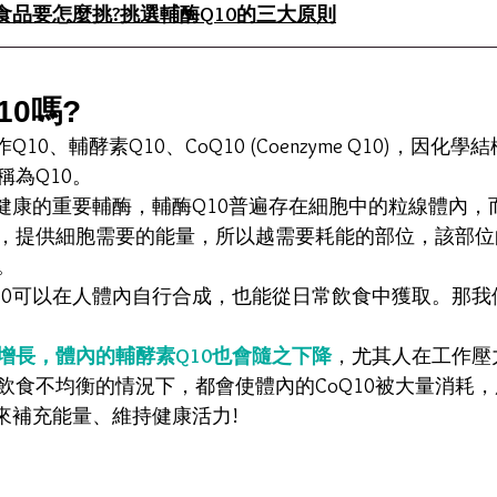
食品要怎麼挑?挑選輔酶Q10的三大原則
10嗎?
10、輔酵素Q10、CoQ10 (Coenzyme Q10)，因化
為Q10。
體健康的重要輔酶，輔酶Q10普遍存在細胞中的粒線體內，
，提供細胞需要的能量，所以越需要耗能的部位，該部位
。
10可以在人體內自行合成，也能從日常飲食中獲取。那我
增長，體內的輔酵素Q10也會隨之下降
，尤其人在工作壓
飲食不均衡的情況下，都會使體內的CoQ10被大量消耗
來補充能量、維持健康活力!