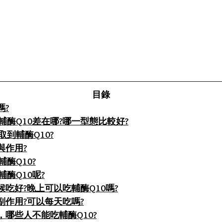
目錄
嗎?
酶Q10差在哪?哪一型態比較好?
到輔酶Q10?
與作用?
酶Q10?
酶Q10呢?
候吃好?晚上可以吃輔酶Q10嗎?
副作用?可以每天吃嗎?
，哪些人不能吃輔酶Q10?