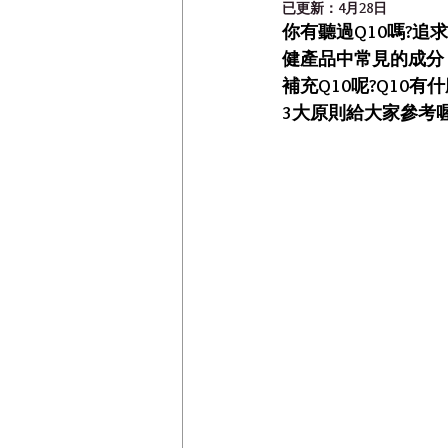
已更新：
4月28日
你有聽過Q10嗎?
健產品中常見的成分，
補充Q10呢?Q10
3大原則給大家參考喔