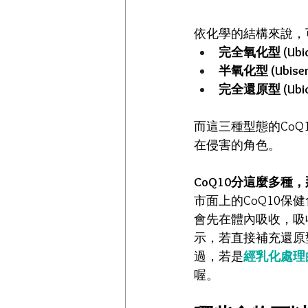
依化學的結構來說，
完全氧化型 (Ubiqu
半氧化型 (Ubisemi
完全還原型 (Ubiqu
而這三種型態的CoQ
在侵害的角色。
CoQ10分這麼多種
市面上的CoQ10保
會先在體內吸收，吸
示，若直接補充還原
過，若是
經乳化處理
喔。