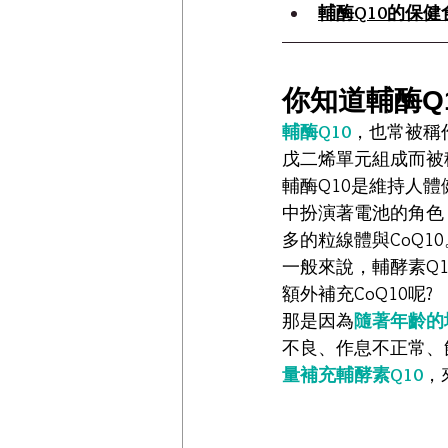
輔酶Q10的保健
你知道輔酶Q
輔酶Q10
，也常被稱作Q
戊二烯單元組成而被稱
輔酶Q10是維持人
中扮演著電池的角色
多的粒線體與CoQ10
一般來說，輔酵素Q
額外補充CoQ10呢?
那是因為
隨著年齡的
不良、作息不正常、
量補充輔酵素Q10
，