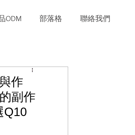
品ODM
部落格
聯絡我們
效與作
0的副作
Q10