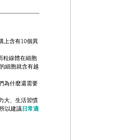
學結構上含有10個異
而粒線體在細胞
的細胞就含有越
們為什麼還需要
力大、生活習慣
，所以建議
日常適