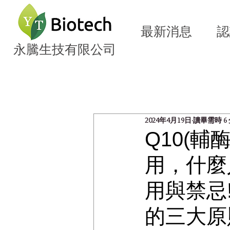
最新消息
認
永騰生技有限公司
全部文章
植萃營養知識
生
2024年4月19日
讀畢需時 6
Q10(輔
用，什麼
用與禁忌
的三大原