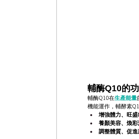
輔酶Q10的
輔酶Q10在
生產能量
機能運作，輔酵素Q
增強體力、旺盛
養顏美容、煥彩
調整體質、促進