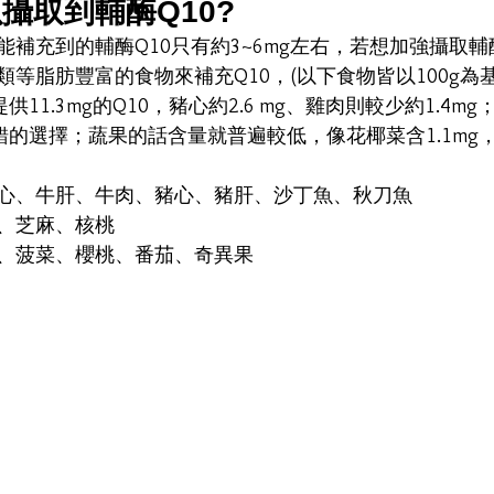
攝取到輔酶Q10?
補充到的輔酶Q10只有約3~6mg左右，若想加強攝取輔
等脂肪豐富的食物來補充Q10，(以下食物皆以100g為
供11.3mg的Q10，豬心約2.6 mg、雞肉則較少約1.4m
不錯的選擇；蔬果的話含量就普遍較低，像花椰菜含1.1mg
心、牛肝、牛肉、豬心、豬肝、沙丁魚、秋刀魚
、芝麻、核桃
、菠菜、櫻桃、番茄、奇異果