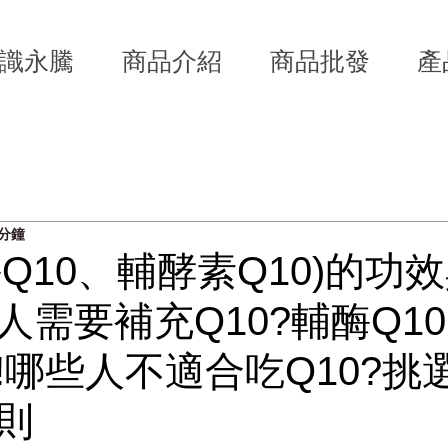
識永騰
商品介紹
商品批發
產
技產業知識
公司新訊
 分鐘
酶Q10、輔酵素Q10)的功
人需要補充Q10?輔酶Q1
!哪些人不適合吃Q10?挑選
則