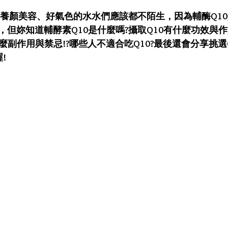
追求養顏美容、好氣色的水水們應該都不陌生，因為輔酶Q1
但妳知道輔酵素Q10是什麼嗎?攝取Q10有什麼功效與作
有什麼副作用與禁忌!?哪些人不適合吃Q10?最後還會分享挑選
!