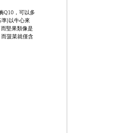
酶Q10，可以多
基準)以牛心來
g；而堅果類像是
，而菠菜就僅含