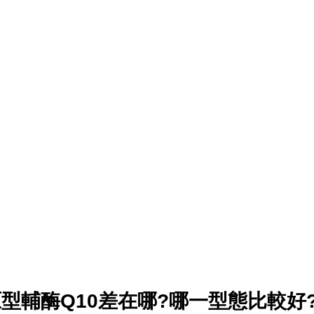
型輔酶Q10差在哪?哪一型態比較好