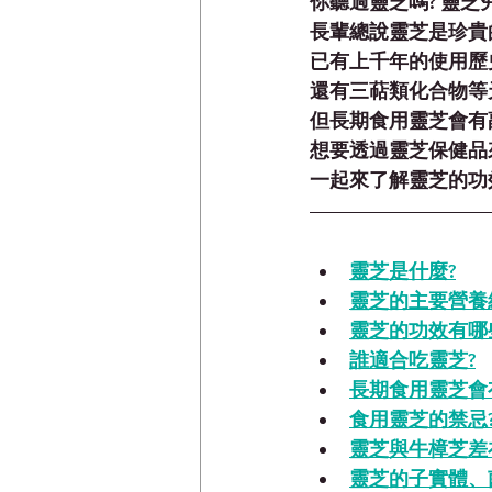
你聽過靈芝嗎? 靈
長輩總說靈芝是珍貴
已有上千年的使用歷
還有三萜類化合物等
但長期食用靈芝會有
想要透過靈芝保健品
一起來了解靈芝的功
靈芝是什麼?
靈芝的主要營養
靈芝的功效有哪
誰適合吃靈芝?
長期食用靈芝會
食用靈芝的禁忌
靈芝與牛樟芝差
靈芝的子實體、