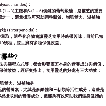
saccharides)：
具有β-(1→3)主鏈和β-(1→6)側鏈的葡萄聚醣，是靈芝的重要
的指標之一，適量攝取可幫助調整體質、增強體力、滋補強  
Triterpenoids)：
體中萃取，這些化合物會讓靈芝食用時略帶苦味，目前已知
達140幾種，並且擁有多種保健效益。
哪些?
法與製程方式等，都會影響靈芝本身的營養成分與價值，
保健效益，經研究指出，食用靈芝的好處有三大功效：
強體力、滋補強身
且多元的營養素，尤其是多醣體和三萜類等活性成分，這些是
不容易攝取到的營養成分，但能夠有效幫助我們強身健體的