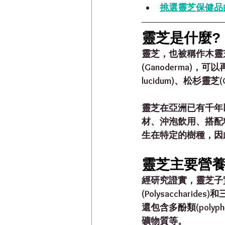
挑選靈芝保健品
靈芝是什麼?
靈芝，也被稱作木靈
(Ganoderma)
lucidum)、松杉靈芝(Ga
靈芝在亞洲已有千年
材、沖泡飲用、搭配
生在特定的樹種，因
靈芝主要營養
經研究證實，靈芝子
(Polysacchari
還包含多酚類(polyp
礦物質等。