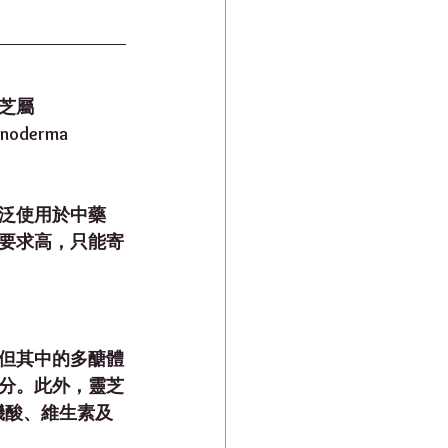
芝屬
derma 
泛使用於中藥
要求高，只能寄
但其中的多醣體
活性成分。此外，靈芝
、有機酸、維生素及