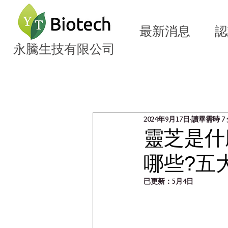
最新消息
認
永騰生技有限公司
全部文章
植萃營養知識
生
2024年9月17日
讀畢需時 7
靈芝是什
哪些?五
已更新：
5月4日