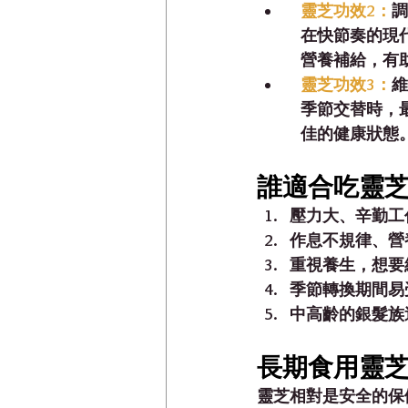
 
靈芝功效2：
調
   在快節奏
   營養補給
  
靈芝功效3：
維
   季節交替
   佳的健康狀態
誰適合吃靈芝
壓力大、辛勤工
作息不規律、營
重視養生，想要
季節轉換期間易
中高齡的銀髮族
長期食用靈芝
靈芝相對是安全的保