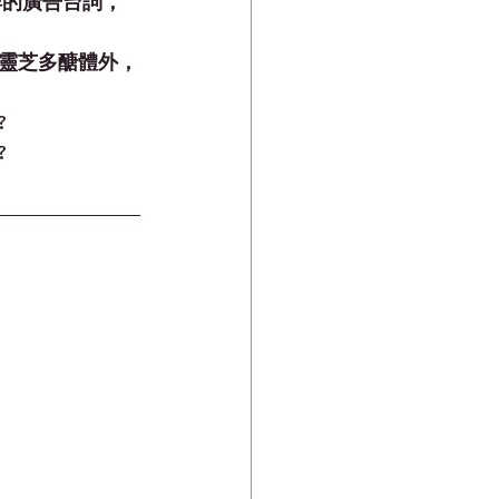
詳的廣告台詞，
靈芝多醣體外，
?
?