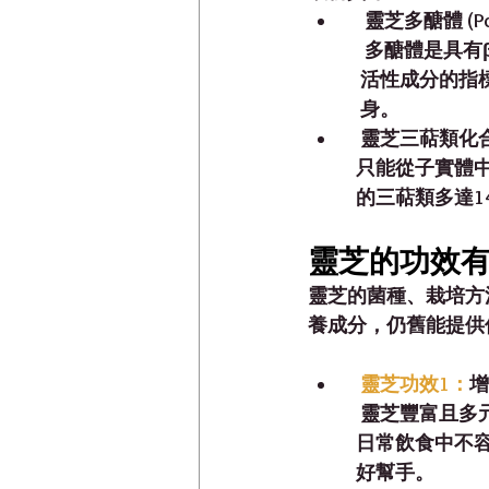
    
靈芝多醣體 (Poly
    多醣體是
   活性成分
   身。
   
靈芝三萜類化合物 (
  只能從子實
  的三萜類多
靈芝的功效有
靈芝的菌種、栽培方
養成分，仍舊能提供
   
靈芝功效1：
增
   靈芝豐富
  日常飲食中
  好幫手。