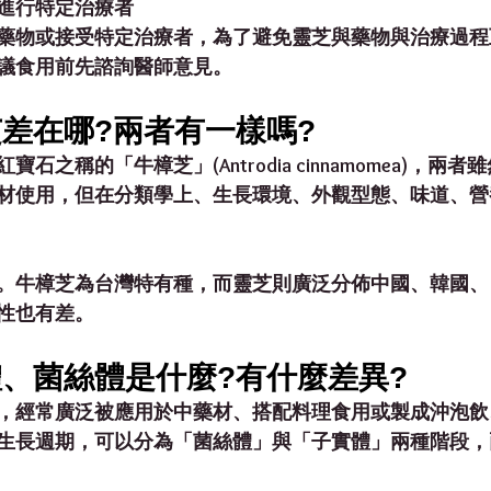
進行特定治療者
藥物或接受特定治療者，為了避免靈芝與藥物與治療過程
議食用前先諮詢醫師意見。
差在哪?兩者有一樣嗎?
石之稱的「牛樟芝」(Antrodia cinnamomea)，兩
材使用，但在分類學上、生長環境、外觀型態、味道、營
。牛樟芝為台灣特有種，而靈芝則廣泛分佈中國、韓國、
性也有差。
、菌絲體是什麼?有什麼差異?
，經常廣泛被應用於中藥材、搭配料理食用或製成沖泡飲
生長週期，可以分為「菌絲體」與「子實體」兩種階段，