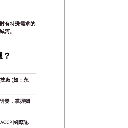
對有特殊需求的
城河。
選？
生技廠 (如：永
研發
，掌握獨
 HACCP 國際認