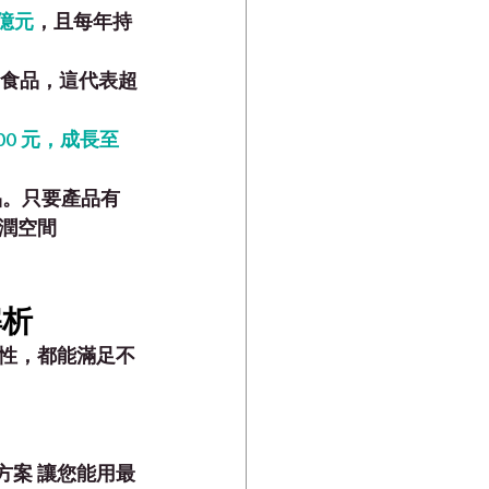
 億元
，且每年持
健食品，這代表超
0 元，成長至 
品。只要產品有
潤空間
解析
性，都能滿足不
搭方案
 讓您能用最