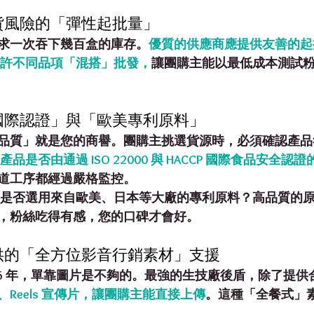
貨風險的「彈性起批量」
求一次吞下幾百盒的庫存。
優質的供應商應提供
友善的起
許不同品項「混搭」批發，
讓團購主能以最低成本測試
「國際認證」與「歐美專利原料」
品質」就是您的商譽。團購主挑選貨源時，必須確認產品
產品是否由通過 
ISO 22000
 與 
HACCP
 國際食品安全認證
道工序都經過嚴格監控。
 是否選用來自
歐美、日本等大廠的專利原料
？高品質的
，粉絲吃得有感，您的口碑才會好。
提供的「全方位影音行銷素材」支援
026 年，單靠圖片是不夠的。最強的生技廠後盾，除了提
Reels 宣傳片
，讓團購主能直接上傳
。這種「全餐式」