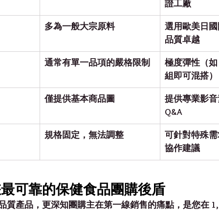
證工廠
多為一般大宗原料
選用歐美日國
品質卓越
通常有單一品項的嚴格限制
極度彈性（如：
組即可混搭）
僅提供基本商品圖
提供專業影音
Q&A
規格固定，無法調整
可針對特殊需
協作建議
您最可靠的保健食品團購後盾
質產品，更深知團購主在第一線銷售的痛點，是您在 1,6