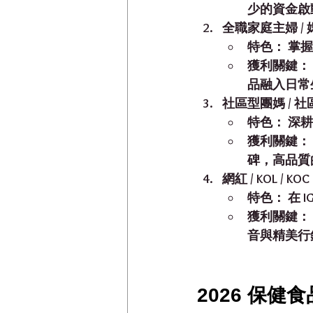
少的資金啟
全職家庭主婦 /
特色：
 掌
獲利關鍵：
品融入日常
社區型團媽 / 
特色：
 深
獲利關鍵：
碑，高品質
網紅 / KOL /
特色：
 在 
獲利關鍵：
音與精美行
2026 保