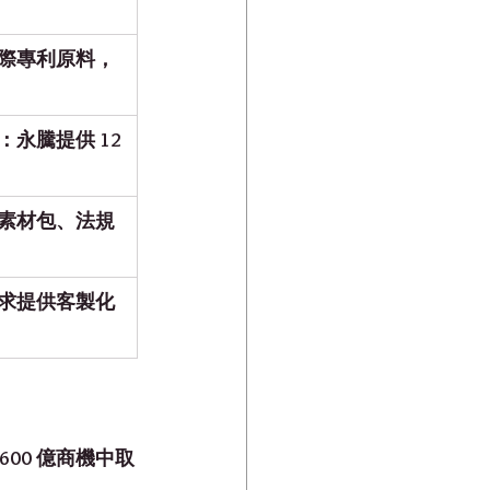
際專利原料
，
永騰提供 12 
素材包、法規 
求提供客製化
00 億商機中取