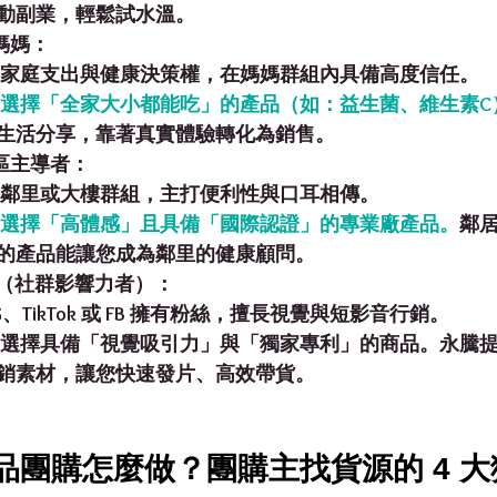
動副業，輕鬆試水溫。
 媽媽：
握家庭支出與健康決策權，在媽媽群組內具備高度信任。
選擇「全家大小都能吃」的產品（如：益生菌、維生素C
生活分享，靠著真實體驗轉化為銷售。
社區主導者：
耕鄰里或大樓群組，主打便利性與口耳相傳。
選擇「高體感」且具備「國際認證」的專業廠產品。
鄰
的產品能讓您成為鄰里的健康顧問。
 KOC（社群影響力者）：
IG、TikTok 或 FB 擁有粉絲，擅長視覺與短影音行銷。
 選擇具備「視覺吸引力」與「獨家專利」的商品。永騰
銷素材
，讓您快速發片、高效帶貨。
健食品團購怎麼做？團購主找貨源的 4 