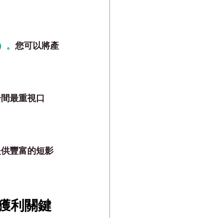
）。
您可以將產
居間最重視口
提供豐富的
短影
大獲利關鍵