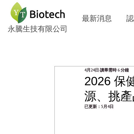
最新消息
認
永騰生技有限公司
全部文章
植萃營養知識
生
4月24日
讀畢需時 6 分鐘
2026
源、挑產
已更新：
5月4日