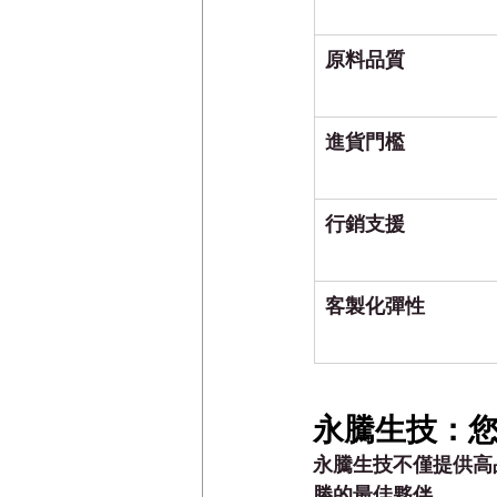
原料品質
進貨門檻
行銷支援
客製化彈性
永騰生技：
永騰生技不僅提供高品
勝的最佳夥伴。