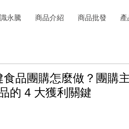
識永騰
商品介紹
商品批發
產
技產業知識
公司新訊
 保健食品團購怎麼做？團購
品的 4 大獲利關鍵