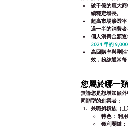
破千億的龐大商
續穩定增長。
超高市場滲透率
過一半的消費者
個人消費金額逐
2024 年的 
9,00
高回購率與剛性
效，粉絲通常每 
您屬於哪一
無論您是想增加額外
同類型的創業者：
兼職斜槓族（上
特色：
 利
獲利關鍵：