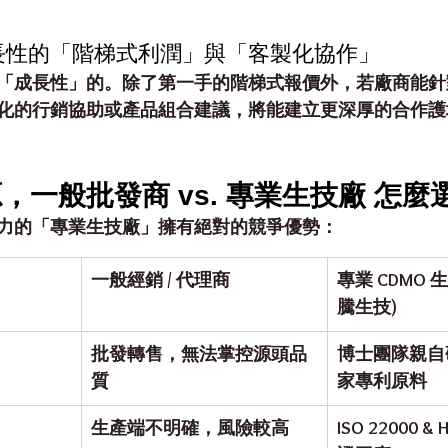
成長性的「階梯式利潤」與「客製化協作」
「成長性」的。除了第一手的階梯式報價外，若廠商能針
化的行銷協助或產品組合建議
，將能建立更深厚的合作護
，一般批發商 vs. 專業生技廠 怎麼
力的「專業生技廠」擁有絕對的競爭優勢：
一般經銷 / 代理商
專業 CDMO 
騰生技)
批發轉售，無法掌控源頭品
博士團隊親自
質
家專利原料
生產端不明確，風險較高
ISO 22000 &