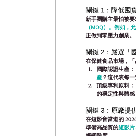
關鍵 1：降低囤
新手團購主最怕被要
（MOQ）
。例如，允
正做到零壓力創業。
關鍵 2：嚴選
在保健食品市場，「
國際認證生產：
產
？這代表每一
頂級專利原料：
的穩定性與體感
關鍵 3：原廠
在短影音當道的 2
準備
高品質的
短影片、
經營難度。