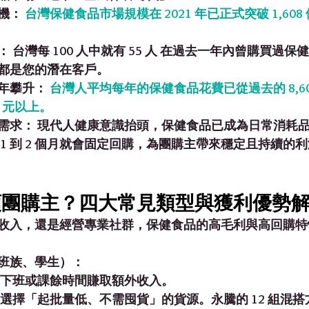
機：
台灣保健食品市場規模在 2021 年已正式突破 
1,608
：
 台灣每 100 人中就有 
55 人
 在過去一年內曾購買過保
都是您的潛在客戶。
年攀升：
台灣人平均每年的保健食品花費已從過去的 8,60
0 元以上
。
需求：
 現代人健康意識抬頭，保健食品已成為日常消耗
1 到 2 個月就會固定回購，為團購主帶來
穩定且持續的利
類團購主？四大常見類型與獲利優勢
收入，還是經營專業社群，保健食品的高毛利與高回購特
班族、學生）：
用下班或課餘時間賺取額外收入。
 選擇「起批量低、不需囤貨」的貨源。永騰的 
12 組混