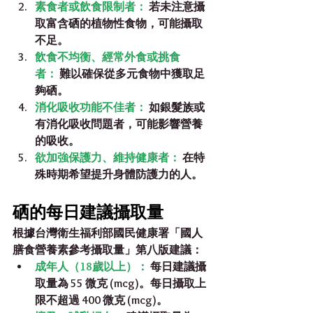
素食者或飲食限制者：
 若未注意攝
取富含硒的植物性食物，可能攝取
不足。
飲食不均衡、經常外食或挑食
者：
難以確保從多元食物中獲取足
夠硒。
消化吸收功能不佳者：
 如銀髮族或
有消化吸收問題者，可能影響營養
的吸收。
欲加強保護力、維持健康者：
 在特
殊時期希望提升身體防護力的人。
硒的每日建議攝取量
根據台灣衛生福利部國民健康署「國人
膳食營養素參考攝取量」第八版建議：
成年人（18歲以上）：
 每日建議攝
取量為 
55 微克 (mcg)
。每日攝取上
限不超過 
400 微克 (mcg)
。