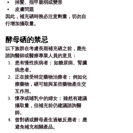
掉髮、指甲脆弱或變形
皮膚問題
因此，補充硒時務必注意劑量，切勿自
行增加攝取量。
酵母硒的禁忌
以下族群在考慮長期補充硒之前，應先
諮詢醫師或醫療專業人員的意見：
患有慢性疾病者：
 如糖尿病、腎臟
病患者。
正在接受特定藥物治療者：
 例如化
療藥物，硒可能與某些藥物產生交
互作用。
懷孕或哺乳中的婦女：
 雖然有建議
攝取量，但補充前仍建議諮詢醫
師。
曾對硒或酵母產生過敏反應者：
 應
避免補充相關產品。