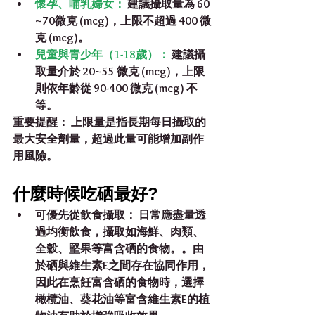
懷孕、哺乳婦女：
 建議攝取量為 
60 
~70微克 (mcg)
，上限不超過 
400 微
克 (mcg)
。
兒童與青少年（1-18歲）：
建議攝
取量介於 
20~55 微克 (mcg)
，上限
則依年齡從 
90-400 微克 (mcg)
 不
等。
重要提醒：
 上限量是指長期每日攝取的
最大安全劑量，超過此量可能增加副作
用風險。
什麼時候吃硒最好?
可優先從飲食攝取：
 日常應盡量透
過均衡飲食，攝取如海鮮、肉類、
全穀、堅果等富含硒的食物。。由
於硒與維生素E之間存在協同作用，
因此在烹飪富含硒的食物時，選擇
橄欖油、葵花油等富含維生素E的植