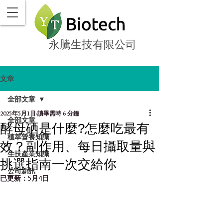
永騰生技有限公司
文章
全部文章
2025年5月1日
讀畢需時 6 分鐘
全部文章
酵母硒是什麼?怎麼吃最有
植萃營養知識
效？副作用、每日攝取量與
生技產業知識
挑選指南一次交給你
公司新訊
已更新：
5月4日