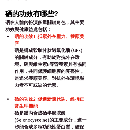
硒的功效有哪些?
硒在人體內扮演多重關鍵角色，其主要
功效與健康益處包括：
硒的功效1 :抵禦外在壓力、養顏美
容
硒是構成穀胱甘肽過氧化酶 (GPx) 
的關鍵成分，有助於對抗外在環
境。硒與維生素E等營養素具有協同
作用，共同保護細胞膜的完整性，
是追
求養顏美容、對抗外在環境壓
力者不可或缺的元素。
硒的功效2 :促進新陳代謝、維持正
常生理機能
硒是體內合成硒半胱胺酸
(Selenocysteine)的主要成分，進一
步能合成多種功能性蛋白質，確保