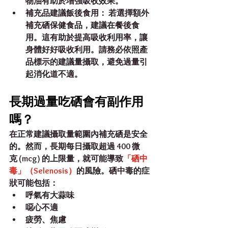
物油有助於增強吸收效果。
補充品建議飯後食用：
 若選擇額外
補充硒保健食品，建議在
餐後食
用
。這有助於提高吸收利用率，讓
身體好好吸收利用。請務必依照產
品標示的建議量攝取，避免過量引
起消化道不適。
長期過量吃硒會有副作用
嗎？
在正常建議攝取量範圍內補充硒是安全
的。然而，
長期每日攝取超過 400 微
克 (mcg) 的上限量
，就可能導致
「硒中
毒」（Selenosis）
的風險。硒中毒的症
狀可能包括：
呼氣有大蒜味
噁心不適
疲勞、焦慮