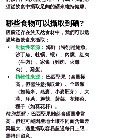
須從飲食中攝取足夠的硒來維持健康。
哪些食物可以攝取到硒?
硒廣泛存在於天然食材中，我們可以透
過均衡飲食來攝取：
動物性來源：
 海鮮（特別是鮪魚、
沙丁魚、牡蠣、蝦）、內臟、紅肉
（牛肉）、家禽（雞肉、火雞
肉）、雞蛋。
植物性來源：
 巴西堅果（含量極
高，但需注意攝取量）、全穀類
（如糙米、燕麥、小麥胚芽）、大
蒜、洋蔥、蘑菇、菠菜、花椰菜、
種子（如葵花籽）。
特別提醒：
 巴西堅果雖然含硒量非常
高，但也可能因產地土壤不同而含量差
異極大，過量攝取容易超過每日上限，
需特別留意。