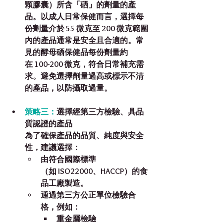
顆膠囊）所含「硒」的劑量的產
品。以成人日常保健而言，選擇每
份劑量
介於 55 微克至 200 微克
範圍
內的產品通常是安全且合適的。常
見的酵母硒保健品每份劑量約
在 100-200 微克，符合日常補充需
求。避免選擇劑量過高或標示不清
的產品，以防攝取過量。
策略三：
選擇經第三方檢驗、具品
質認證的產品
為了確保產品的品質、純度與安全
性，建議選擇：
由符合國際標準
（如 ISO22000、HACCP）的食
品工廠製造。
通過第三方公正單位檢驗合
格
，例如：
重金屬檢驗