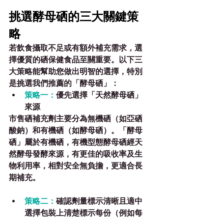
挑選酵母硒的三大關鍵策
略
若飲食攝取不足或有額外補充需求，選
擇優質的硒保健食品至關重要。以下三
大策略能幫助您做出明智的選擇，特別
是挑選我們推薦的「酵母硒」：
策略一：
優先選擇「天然酵母硒」
來源 
市售硒補充劑主要分為無機硒（如亞硒
酸鈉）和有機硒（如酵母硒）。
「酵母
硒」屬於有機硒
，有機型態酵母硒經天
然酵母發酵來源，有更佳的吸收率及生
物利用率，相對安全無負擔，更適合長
期補充。
策略二：
確認劑量標示清晰且適中
選擇包裝上清楚標示每份（例如每