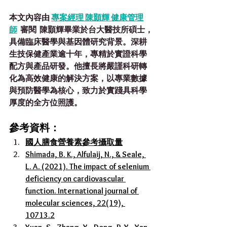
本文內容由 
專案經理 陳
顥輝 健康管理
師
 審閱
陳顥輝畢業於台大醫技所碩士，
具備臨床醫學與基因體研究背景。深耕
生技保健產業逾十年，專精於實證科學
配方與產品研發。他擅長將嚴謹科研轉
化為高效健康的解決方案，以專業數據
與預防醫學為核心，致力於實踐具科學
厚度的全方位照護。
參考資料：
國人膳食營養素參考攝取量
Shimada, B. K., Alfulaij, N., & Seale, 
L. A. (2021). The impact of selenium 
deficiency on cardiovascular 
function. International journal of 
molecular sciences, 22(19), 
10713.2