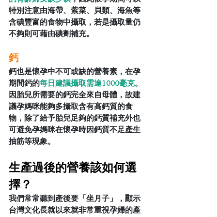
特別注意由海帶、紫菜、貝類、海魚等
含碘豐富的食物中攝取，若是攝取量仍
不夠則可藉由碘劑補充。
鈣
鈣也是懷孕中不可或缺的營養素，在孕
期間鈣的
每日建議攝取需達1000毫克
。
因胎兒所需要的鈣完全來自母體，故建
議孕媽咪能夠多攝取含有高鈣質的食
物，除了給予胎兒足夠的鈣質補充外也
可避免孕媽咪在懷孕時因鈣質不足產生
抽筋等現象。
生產過後的營養該如何選
擇？
我們常常聽到產後要「坐月子」，顯示
台灣文化長就以來就非常重視孕婦的產