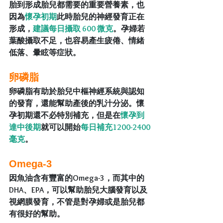
胎到形成胎兒都需要的重要營養素，也
因為
懷孕初期
此時胎兒的神經發育正在
形成，
建議每日攝取 600 微克
。孕婦若
葉酸攝取不足，也容易產生疲倦、情緒
低落、暈眩等症狀。
卵磷脂
卵磷脂有助於胎兒中樞神經系統與認知
的發育，還能幫助產後的乳汁分泌。懷
孕初期還不必特別補充，但是在
懷孕到
達中後期
就可以開始
每日補充1200-2400
毫克
。
Omega-3
因魚油含有豐富的Omega-3，而其中的
DHA、EPA，可以幫助胎兒大腦發育以及
視網膜發育，不管是對孕婦或是胎兒都
有很好的幫助。