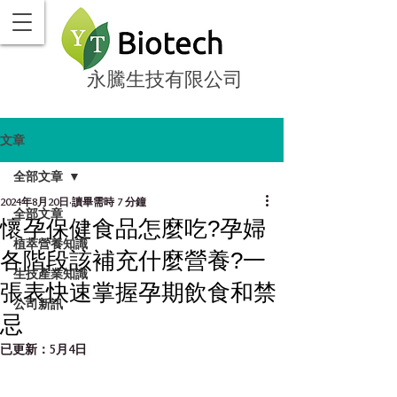
永騰生技有限公司
文章
全部文章
2024年8月20日
讀畢需時 7 分鐘
全部文章
懷孕保健食品怎麼吃?孕婦
植萃營養知識
各階段該補充什麼營養?一
生技產業知識
張表快速掌握孕期飲食和禁
公司新訊
忌
已更新：
5月4日