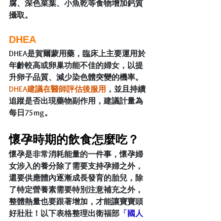
腐、深色菜葉、小魚乾等食物增加鈣質
攝取。
DHEA
DHEA是賀爾蒙用藥，臨床上主要運用於
年齡較高或卵巢功能不佳的婦女，以提
升卵子品質、減少染色體突變的機率。
DHEA建議在醫師評估後服用
，並且持續
追蹤是否出現藥物副作用，建議計量為
每日75mg。
懷孕時期的飲食怎麼吃？
懷孕是非常消耗能量的一件事，懷孕婦
女涉入的養分除了需要支持孕婦之外，
還要供應體內逐漸成長發育的胎兒，除
了特定營養素需要特別注意補充之外，
整體熱量也要跟著增加，才能讓寶寶頭
好壯壯！以下表格整理出衛福部
「國人