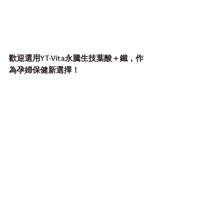
歡迎選用YT-Vita永騰生技葉酸＋鐵，作
為孕婦保健新選擇！