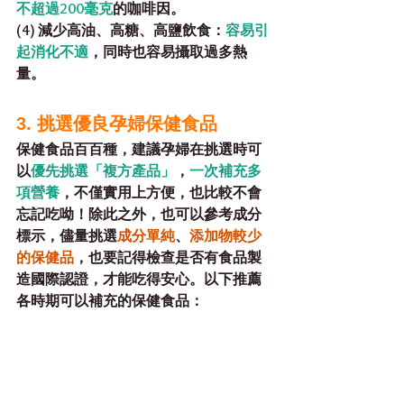
不超過200毫克
的咖啡因。
(4) 減少高油、高糖、高鹽飲食：
容易引
起消化不適
，同時也容易攝取過多熱
量。
3. 挑選優良孕婦保健食品
保健食品百百種，建議孕婦在挑選時可
以
優先挑選「複方產品」
，
一次補充多
項營養
，不僅實用上方便，也比較不會
忘記吃呦！除此之外，也可以參考成分
標示，儘量挑選
成分單純
、
添加物較少
的保健品
，也要記得檢查是否有食品製
造國際認證，才能吃得安心。以下推薦
各時期可以補充的保健食品：