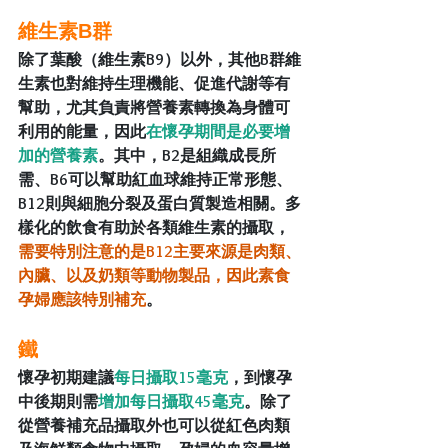
維生素B群
除了葉酸（維生素B9）以外，其他B群維
生素也對維持生理機能、促進代謝等有
幫助，尤其負責將營養素轉換為身體可
利用的能量，因此
在懷孕期間是必要增
加的營養素
。其中，B2是組織成長所
需、B6可以幫助紅血球維持正常形態、
B12則與細胞分裂及蛋白質製造相關。多
樣化的飲食有助於各類維生素的攝取，
需要特別注意的是B12主要來源是肉類、
內臟、以及奶類等動物製品，因此素食
孕婦應該特別補充
。
鐵
懷孕初期建議
每日攝取15毫克
，到懷孕
中後期則需
增加每日攝取45毫克
。除了
從營養補充品攝取外也可以從紅色肉類