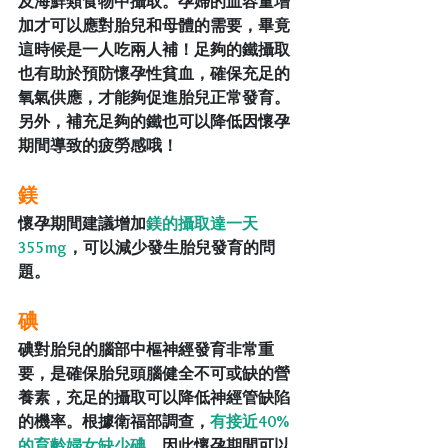
及海鮮類食物中攝取。孕婦的血容量增
加才可以應對胎兒和母體的需要，畢竟
這時候是一人吃兩人補！足夠的鐵攝取
也有助於預防懷孕性貧血，確保充足的
氧氣供應，才能夠促進胎兒正常發育。
另外，補充足夠的鐵也可以降低因懷孕
期間導致的疲勞感哦！
鎂
懷孕期間建議增加
鎂的攝取達一天
355mg
，可以減少發生胎兒發育的問
題。
碘
碘對胎兒的腦部中樞神經發育非常重
要，是確保胎兒頭腦健全不可或缺的營
養素，充足的攝取可以降低神經管缺陷
的機率。根據衛福部調查，
有接近40%
的育齡婦女缺少碘
，因此懷孕期間可以