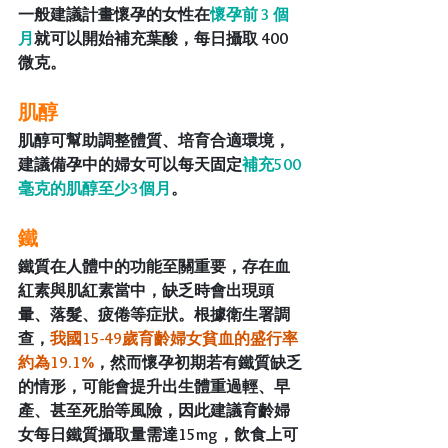
一般建議計畫懷孕的女性在
懷孕前 3 個
月
就可以開始補充葉酸，每日攝取 400 
微克。
肌醇
肌醇可幫助調整體質、培育合適環境，
建議備孕中的婦女可以每天固定
補充500
毫克的肌醇
至少3個月
。
鐵
鐵質在人體中的功能至關重要，存在血
紅素與肌紅素當中，缺乏時會出現頭
暈、落髮、疲倦等症狀。根據衛生署調
查，
我國15-49歲育齡婦女貧血的盛行率
約為19.1%
，然而懷孕初期若有鐵質缺乏
的情形，可能會提升出生體重過輕、早
產、甚至死胎等風險，因此建議
育齡婦
女每日鐵質攝取量需達15mg
，飲食上可