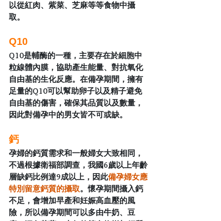
以從紅肉、紫菜、芝麻等等食物中攝
取。
Q10
Q10是輔酶的一種，主要存在於細胞中
粒線體內膜，協助產生能量、對抗氧化
自由基的生化反應。在備孕期間，擁有
足量的Q10可以幫助卵子以及精子避免
自由基的傷害，確保其品質以及數量，
因此對備孕中的男女皆不可或缺。
鈣
孕婦的鈣質需求和一般婦女大致相同，
不過根據衛福部調查，我國6歲以上年齡
層缺鈣比例達9成以上，因此
備孕婦女應
特別留意鈣質的攝取
。懷孕期間攝入鈣
不足，會增加早產和妊娠高血壓的風
險，所以備孕期間可以多由牛奶、豆