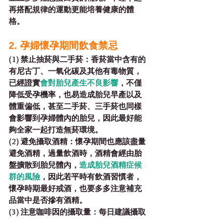
再搭配規律的運動更能培養健康的體
格。
2. 孕婦懷孕期間飲食禁忌
(1) 禁止抽菸與二手菸：
香菸當中含有的
有尼古丁、一氧化碳及其他有毒物質，
已經證實
會對胎兒產生不良影響
，不僅
降低受孕機率，也易造成胎兒早產以及
體重偏低，甚至二手菸、三手菸也同樣
會影響到孕婦體內的胎兒，因此最好能
夠全家一起打造無菸環境。
(2) 避免攝取酒精：
懷孕期間也應該盡量
避免酒精，過量飲酒時，酒精會經由胎
盤擴散到胎兒體內，
造成胎兒酒精症候
群的風險
，因此若平時有飲酒習慣者，
懷孕時期最好戒酒，也要多多注意補充
品當中是否摻有酒精。
(3) 注意咖啡因的攝取量：
每日建議攝取