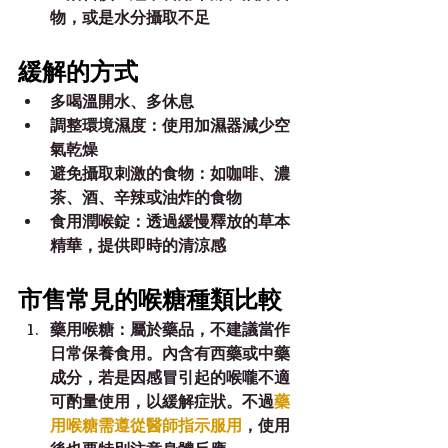
物，或是水分攝取不足
緩解的方式
多喝溫開水、多休息
調整環境濕度：使用加濕器減少空
氣乾燥
避免攝取刺激的食物：如咖啡、濃
茶、酒、辛辣或油炸的食物
食用潤喉錠：透過緩慢釋放的草本
精華，提供即時的清涼感
市售常見的喉糖種類比較
藥用喉糖：屬於藥品，不建議當作
日常保養食用。內含有西藥或中藥
成分，若是因感冒引起的喉嚨不適
可酌量使用，以緩解症狀。不過
藥
用喉糖需遵從醫師指示服用
，使用