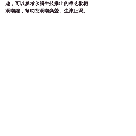
趣，可以參考永騰生技推出的樟芝枇杷
潤喉錠，幫助您潤喉爽聲、生津止渴。