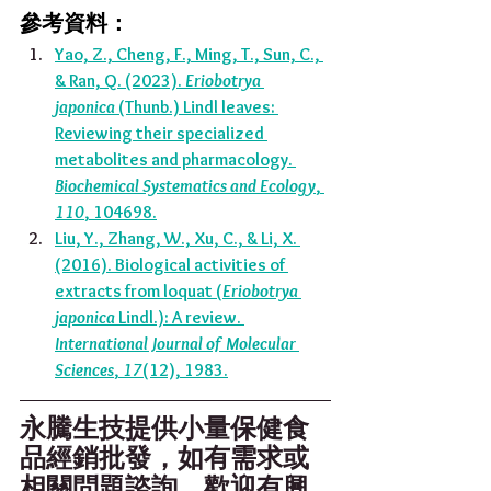
參考資料：
Yao, Z., Cheng, F., Ming, T., Sun, C., 
& Ran, Q. (2023). 
Eriobotrya 
japonica
 (Thunb.) Lindl leaves: 
Reviewing their specialized 
metabolites and pharmacology. 
Biochemical Systematics and Ecology
, 
110
, 104698.
Liu, Y., Zhang, W., Xu, C., & Li, X. 
(2016). Biological activities of 
extracts from loquat (
Eriobotrya 
japonica
 Lindl.): A review. 
International Journal of Molecular 
Sciences
, 
17
(12), 1983.
永騰生技提供小量保健食
品經銷批發，如有需求或
相關問題諮詢，歡迎有興