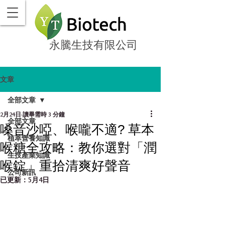
永騰生技有限公司
文章
全部文章
2月24日
讀畢需時 3 分鐘
全部文章
嗓音沙啞、喉嚨不適? 草本
植萃營養知識
喉糖全攻略：教你選對「潤
生技產業知識
喉錠」重拾清爽好聲音
公司新訊
已更新：
5月4日