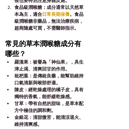
後也要特別注意身體反應。
食品級潤喉糖：成分通常以天然草
本為主，適合
日常長期保養
。食品
級潤喉糖非藥品，無法治療疾病，
超商隨處可買，不需醫師指示。
常見的草本潤喉糖成分有
哪些？
羅漢果：被譽為「神仙果」，具生
津止渴、清爽回甘的作用。
枇杷葉：是傳統良藥，能幫助維持
口氣清新與喉部舒適。
陳皮：經乾燥處理的橘子皮，具有
獨特的香氣，能舒緩乾燥感。
甘草：帶有自然的甜味，是草本配
方中極佳的調和劑。
金銀花：清甜微苦，能清涼退火、
維持清爽感。