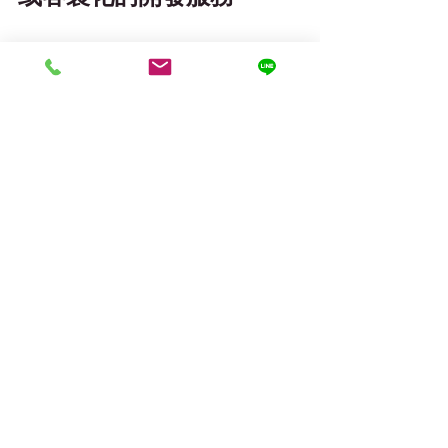
或是直接與永騰專業的產
品顧問聯繫，我們很樂意
為您提供服務！