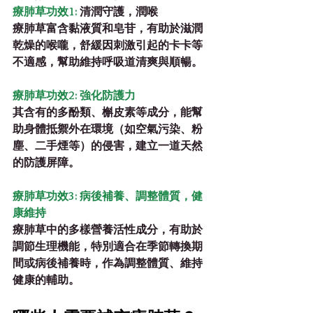
療肺草功效1:
 清潤守護，潤喉
療肺草富含黏液質和皂苷，有助於滋潤
乾燥的喉嚨，舒緩因刺激引起的卡卡等
不適感，幫助維持呼吸道清爽與順暢。
療肺草功效2: 強化防護力
其含有的多酚類、槲皮素等成分，能幫
助身體抵禦外在環境（如空氣污染、粉
塵、二手煙等）的侵害，建立一道天然
的防護屏障。
療肺草功效3: 病後補養、調整體質，健
康維持
療肺草中的多樣營養活性成分，有助於
調節生理機能，特別適合在季節轉換期
間或病後補養時，作為調整體質、維持
健康的輔助。