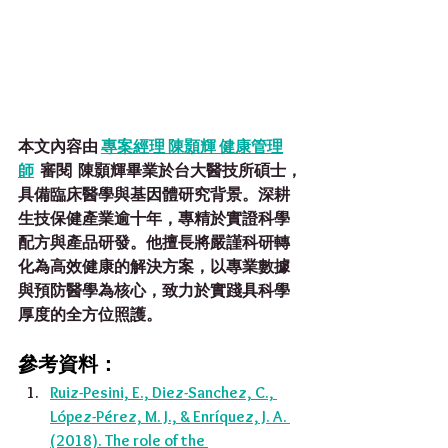
本文內容由 
專案經理 陳
顥輝 健康管理
師
 審閱
陳顥輝畢業於台大醫技所碩士，
具備臨床醫學與基因體研究背景。深耕
生技保健產業逾十年，專精於實證科學
配方與產品研發。他擅長將嚴謹科研轉
化為高效健康的解決方案，以專業數據
與預防醫學為核心，致力於實踐具科學
厚度的全方位照護。
參考資料：
Ruiz-Pesini, E., Diez-Sanchez, C., 
López-Pérez, M. J., & Enríquez, J. A. 
(2018). The role of the 