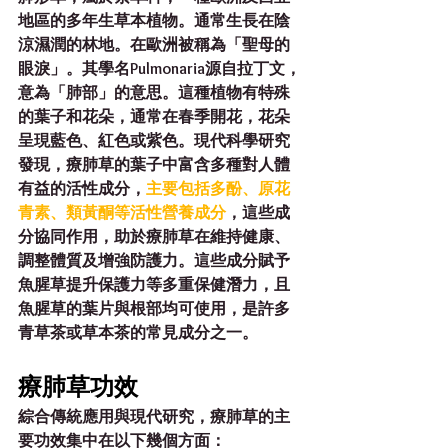
地區的多年生草本植物。通常生長在陰
涼濕潤的林地。在歐洲被稱為「聖母的
眼淚」。其學名Pulmonaria源自拉丁文，
意為「肺部」的意思。這種植物有特殊
的葉子和花朵，通常在春季開花，花朵
呈現藍色、紅色或紫色。現代科學研究
發現，療肺草的葉子中富含多種對人體
有益的活性成分，
主要包括多酚、原花
青素、類黃酮等活性營養成分
，這些成
分協同作用，助於療肺草在維持健康、
調整體質及增強防護力。這些成分賦予
魚腥草提升保護力等多重保健潛力，且
魚腥草的葉片與根部均可使用，是許多
青草茶或草本茶的常見成分之一。
療肺草功效
綜合傳統應用與現代研究，療肺草的主
要功效集中在以下幾個方面：