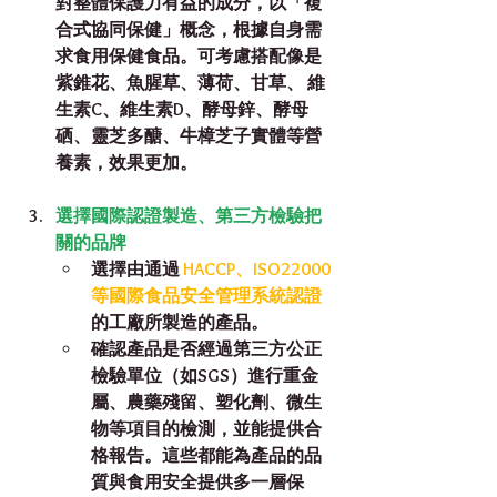
對整體保護力有益的成分，以「複
合式協同保健」概念，根據自身需
求食用保健食品。可考慮搭配像是
紫錐花、魚腥草、薄荷、甘草、 維
生素C、維生素D、酵母鋅、酵母
硒、靈芝多醣、牛樟芝子實體等營
養素，效果更加。
選擇國際認證製造、第三方檢驗把
關的品牌
選擇由通過 
HACCP、ISO22000
等國際食品安全管理系統認證
的工廠所製造的產品。
確認產品是否經過
第三方公正
檢驗單位
（如SGS）進行重金
屬、農藥殘留、塑化劑、微生
物等項目的檢測，並能提供合
格報告。這些都能為產品的品
質與食用安全提供多一層保