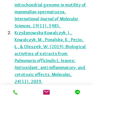
mitochondrial genome in motility of 
mammalian spermatozoa. 
International Journal of Molecular 
Sciences
, 
19
(11), 3485. 
Krzyżanowska-Kowalczyk, J., 
Kowalczyk, M., Ponalska, K., Pecio, 
Ł., & Oleszek, W. (2019). Biological 
activities of extracts from 
Pulmonaria officinalis
 L. leaves: 
Antioxidant, anti-inflammatory, and 
cytotoxic effects. 
Molecules
, 
24
(11), 2039.
永騰生技提供小量保健食
品經銷批發，如有需求或
相關問題諮詢，歡迎有興
趣的經銷商與團購主和我