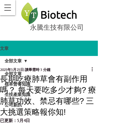
永騰生技有限公司
文章
全部文章
2025年5月25日
讀畢需時 5 分鐘
全部文章
長期吃療肺草會有副作用
植萃營養知識
嗎？ 每天要吃多少才夠? 療
生技產業知識
肺草功效、禁忌有哪些? 三
公司新訊
大挑選策略報你知!
已更新：
5月4日