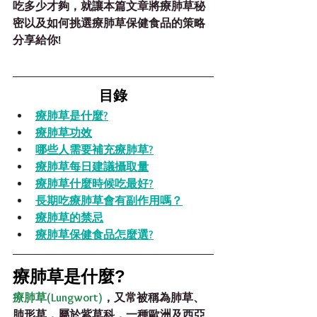
吃多少才夠，就讓本篇文章將療肺草秘
密以及如何挑選療肺草保健食品的策略
分享給你!
目錄
療肺草是什麼?
療肺草功效
哪些人需要補充療肺草?
療肺草每日建議攝取量
療肺草什麼時候吃最好?
長期吃療肺草會有副作用嗎？
療肺草的禁忌
療肺草保健食品怎麼選?
療肺草是什麼?
療肺草(Lungwort)
，又常被稱為肺草、
肺形草，屬於紫草科，一種歐洲及西亞