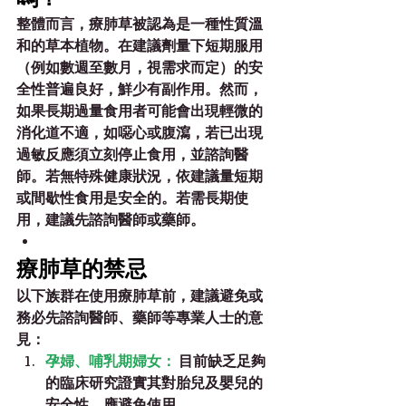
整體而言，療肺草被認為是一種性質溫
和的草本植物。在建議劑量下
短期服用
（例如數週至數月，視需求而定）的安
全性普遍良好，鮮少有副作用。
然而，
如果
長期過量食用者
可能會出現輕微的
消化道不適，如噁心或腹瀉，若已出現
過敏反應須立刻停止食用，並諮詢醫
師。若無特殊健康狀況，依建議量短期
或間歇性食用是安全的。若需長期使
用，建議先諮詢醫師或藥師。
療肺草的禁忌
以下族群在使用療肺草前，建議避免或
務必先諮詢醫師、藥師等專業人士的意
見：
孕婦、哺乳期婦女：
 目前缺乏足夠
的臨床研究證實其對胎兒及嬰兒的
安全性，應避免使用。