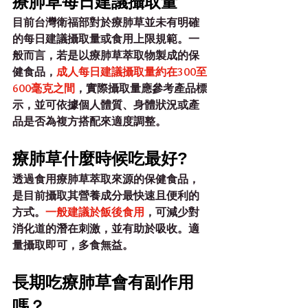
療肺草每日建議攝取量
目前台灣衛福部對於療肺草並未有明確
的每日建議攝取量或食用上限規範。一
般而言，若是以療肺草萃取物製成的保
健食品，
成人每日建議攝取量約在300至
600毫克之間
，
實際攝取量應參考產品標
示，並可依據個人體質、身體狀況或產
品是否為複方搭配來適度調整。
療肺草什麼時候吃最好?
透過食用療肺草萃取來源的保健食品，
是目前攝取其營養成分最快速且便利的
方式。
一般建議於飯後食用
，可減少對
消化道的潛在刺激，並有助於吸收。適
量攝取即可，多食無益。
長期吃療肺草會有副作用
嗎？