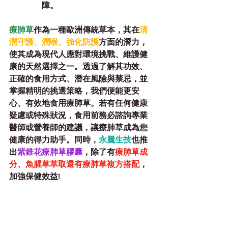
障。
療肺草
作為一種歐洲傳統草本，其在
清
潤守護、潤喉、強化防護
方面的潛力，
使其成為現代人應對環境挑戰、維護健
康的天然選擇之一。透過了解其功效、
正確的食用方式、潛在風險與禁忌，並
掌握精明的挑選策略，我們便能更安
心、有效地食用療肺草。若有任何健康
疑慮或特殊狀況，食用前務必諮詢專業
醫師或營養師的建議，讓療肺草成為您
健康的得力助手。同時，
永騰生技
也推
出
紫錐花療肺草膠囊
，除了有
療肺草成
分、魚腥草萃取還有療肺草複方搭配
，
加強保健效益!