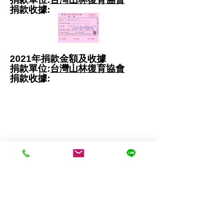
捐款
收據:
2021年捐款金額及收據
捐款單位:
台灣山林復育協會
捐款收據:
牛樟芝子實體供應 保健品批發團購 保
健保養品ODM開發
新北市汐止區康寧街169巷29號六
樓之一 (大湖科學園區二期）