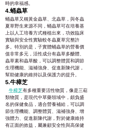
時的幸福感。
4.蛹蟲草
蛹蟲草又稱黃金蟲草、北蟲草，與冬蟲
夏草野生來源不同，蛹蟲草可在培養基
上以人工培養方式種植出來，功效臨床
實驗與安全性實驗較冬蟲夏草完整許
多。特別的是，子實體蛹蟲草的營養價
值非常多元，活性成分有蟲草多醣體、
蟲草素和蟲草酸，可以調整體質和調節
生理機能、滋補強身、促進新陳代謝，
幫助健康的維持以及保護力的提升。
5.牛樟芝
牛樟芝
有多種重要活性物質，像是三萜
類物質，是現代中草藥領域中，頗負盛
名的保健食品，適合營養補給，可以調
節生理機能、調整體質、滋補強身、增
強體力、促進新陳代謝，對於健康維持
有正面的效益，屬兼顧安全性與高保健