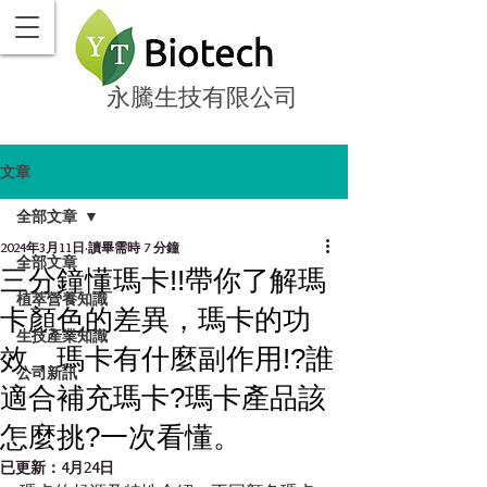
永騰生技有限公司
文章
全部文章
2024年3月11日
讀畢需時 7 分鐘
全部文章
三分鐘懂瑪卡!!帶你了解瑪
植萃營養知識
卡顏色的差異，瑪卡的功
生技產業知識
效，瑪卡有什麼副作用!?誰
公司新訊
適合補充瑪卡?瑪卡產品該
怎麼挑?一次看懂。
已更新：
4月24日