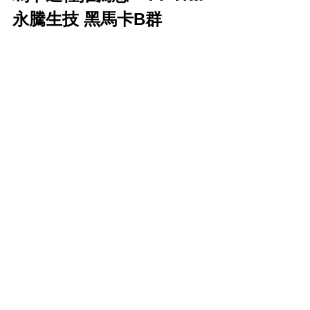
永騰生技 黑馬卡B群