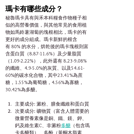
瑪卡有哪些成分？
秘魯瑪卡具有與禾本科糧食作物種子相
似的高營養價值，與其他常見的食用植
物如馬鈴薯湖蔔的塊根相比，瑪卡的有
更好的成分組成。瑪卡新鮮的根含
有 80% 的水分，烘乾後的瑪卡塊根則富
含蛋白質（8.87-11.6%）及少量脂質
（1.09-2.22%），此外還有 8.23-9.08%
的纖維、4.9-5.0%的灰質、以及54.61-
60%的碳水化合物，其中23.41%為蔗
糖，1.55%為葡萄糖，4.56%為寡糖，
30.42%為多醣。
主要成分: 澱粉、膳食纖維和蛋白質
次要成分: 礦物質（富含人體需要的
微量營養素像是銅、鐵、鎂、鉀、
鈣及維生素C、非澱粉
多醣
（包含瑪
卡多醣類）、多酚（黃酮木脂素