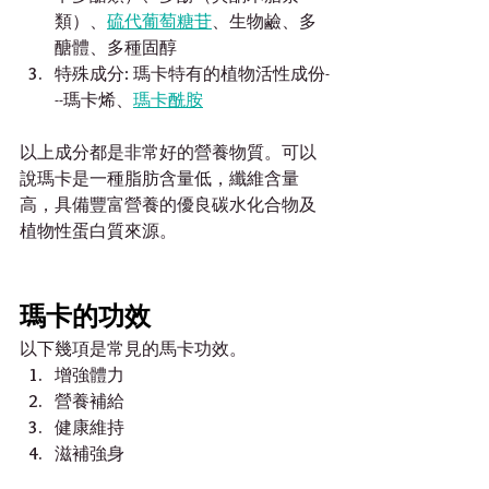
類）、
硫代葡萄糖苷
、生物鹼、多
醣體、多種固醇
特殊成分: 瑪卡特有的植物活性成份-
--瑪卡烯、
瑪卡酰胺
以上成分都是非常好的營養物質。可以
說瑪卡是一種脂肪含量低，纖維含量
高，具備豐富營養的優良碳水化合物及
植物性蛋白質來源。
瑪卡的功效
以下幾項是常見的馬卡功效。
增強體力
營養補給
健康維持
滋補強身