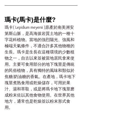
瑪卡(馬卡)是什麼?
瑪卡( Lepidium meyenii )原產於南美洲安
第斯山脈，是高海拔岩質土地的一種十
字花科植物。當地的強烈陽光、強風和
極端天氣條件，不適合許多其他物種的
生長。瑪卡是生長在這種環境的少數植
物之一，自古以來並被當地居民拿來使
用。主要可食用部分的地下塊莖是傳統
的民俗植物，具有獨特的風味和類似於
焦糖/奶油糖的香氣。在產地，瑪卡地下
塊莖煮熟食用或乾燥儲存，可用於果
汁、湯和萃取，或是將瑪卡地下塊莖磨
成粉末佐以其他食物使用。在世界其他
地方，通常也是乾燥並以粉末形式食
用。