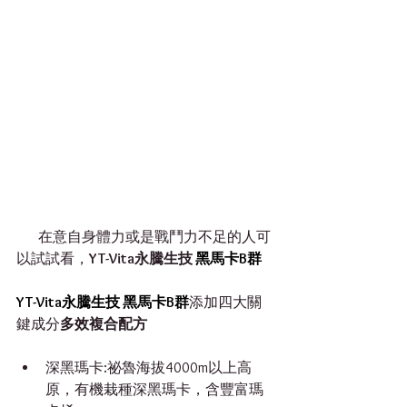
在意自身體力或是戰鬥力不足的人可
以試試看，
YT-Vita永騰生技
 黑馬卡B群
YT-Vita永騰生技 黑馬卡B群
添加四大關
鍵成分
多效複合配方
深黑瑪卡:祕魯海拔4000m以上高
原，有機栽種深黑瑪卡，含豐富瑪