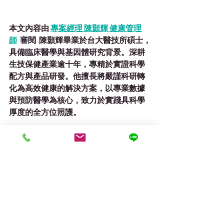
本文內容由 
專案經理 陳
顥輝 健康管理
師
 審閱
陳顥輝畢業於台大醫技所碩士，
具備臨床醫學與基因體研究背景。深耕
生技保健產業逾十年，專精於實證科學
配方與產品研發。他擅長將嚴謹科研轉
化為高效健康的解決方案，以專業數據
與預防醫學為核心，致力於實踐具科學
厚度的全方位照護。
參考資料:
1. 
Sunan Wang, Fan Zhu  
(2019). Chemical composition and health
 effects of maca (Lepidium meyenii)
2. 
Wenting Fei, Yan Hou, Na Yue, Xue Zho
u, Yujie Wang, Linyuan Wang, Aimin Li & Ji
anjun Zhang .
(2020). The effects of aqueous extract o